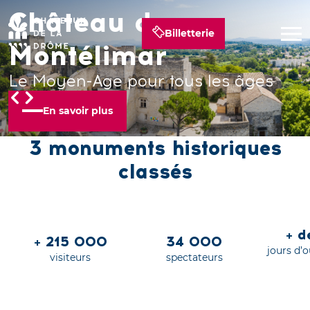
Château de
Château de Suze-la-
Château de Grignan
Billetterie
Montélimar
Rousse
Un palais royal en Provence
Le Moyen-Age pour tous les âges
Grandeur nature !
En savoir plus
En savoir plus
En savoir plus
3 monuments historiques
classés
+ 
+ 215 000
34 000
jours d’
visiteurs
spectateurs